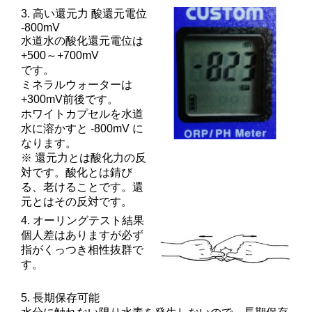
3. 高い還元力 酸還元電位
-800mV
水道水の酸化還元電位は
+500～+700mV
です。
ミネラルウォーターは
+300mV前後です。
ホワイトカプセルを水道
水に溶かすと -800mV に
なります。
※ 還元力とは酸化力の反
対です。酸化とは錆び
る、老けることです。還
元とはその反対です。
4. オーリングテスト結果
個人差はありますが必ず
指がくっつき相性抜群で
す。
5. 長期保存可能