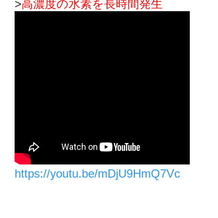
>
高濃度の水素を長時間発生
https://youtu.be/mDjU9HmQ7Vc