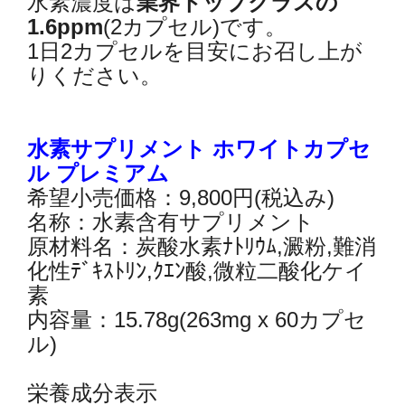
水素濃度は
業界トップクラスの
1.6ppm
(2カプセル)です。
1日2カプセルを目安にお召し上が
りください。
水素サプリメント ホワイトカプセ
ル プレミアム
希望小売価格：9,800円(税込み)
名称：水素含有サプリメント
原材料名：炭酸水素ﾅﾄﾘｳﾑ,澱粉,難消
化性ﾃﾞｷｽﾄﾘﾝ,ｸｴﾝ酸,微粒二酸化ケイ
素
内容量：15.78g(263mg x 60カプセ
ル)
栄養成分表示