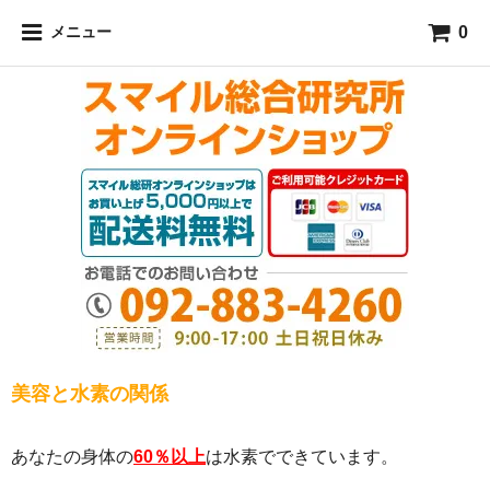
水素パウダー おすすめ水素サプリメント 人気水素入浴剤通販
0
メニュー
専門店スマイル総合研究所
美容と水素の関係
あなたの身体の
60％以上
は水素でできています。