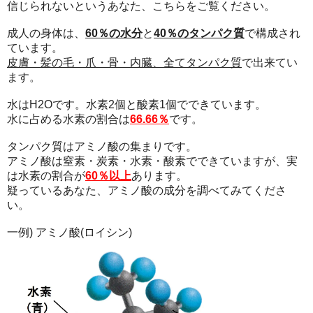
信じられないというあなた、こちらをご覧ください。
成人の身体は、
60％の水分
と
40％のタンパク質
で構成され
ています。
皮膚・髪の毛・爪・骨・内臓、全てタンパク質
で出来てい
ます。
水はH2Oです。水素2個と酸素1個でできています。
水に占める水素の割合は
66.66％
です。
タンパク質はアミノ酸の集まりです。
アミノ酸は窒素・炭素・水素・酸素でできていますが、実
は水素の割合が
60％以上
あります。
疑っているあなた、アミノ酸の成分を調べてみてくださ
い。
一例) アミノ酸(ロイシン)