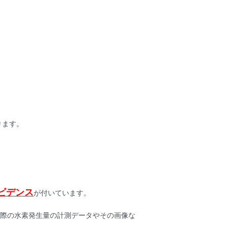
ります。
ビデンス
が付いています。
実際の水素発生量の計測データやその画像な