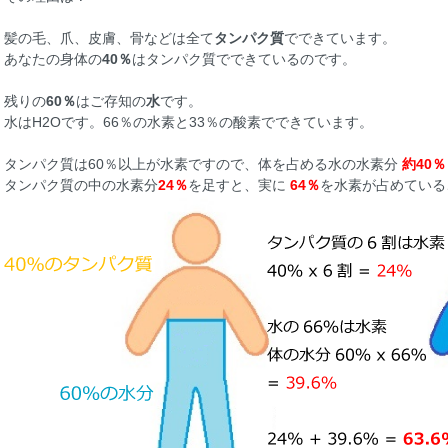
髪の毛、爪、皮膚、骨などは全て
タンパク質
でできています。
あなたの身体の
40％
はタンパク質でできているのです。
残りの
60％
はご存知の
水
です。
水はH2Oです。66％の水素と33％の酸素でできています。
タンパク質は60％以上が水素ですので、体を占める水の水素分
約40％
タンパク質の中の水素分
24％
を足すと、実に
64％
を水素が占めている