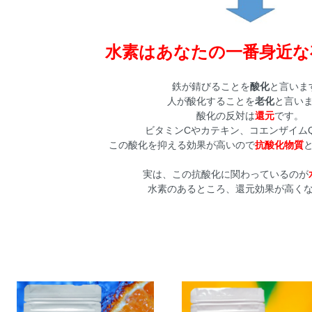
水素はあなたの一番身近な
鉄が錆びることを
酸化
と言いま
人が酸化することを
老化
と言い
酸化の反対は
還元
です。
ビタミンCやカテキン、コエンザイムQ
この酸化を抑える効果が高いので
抗酸化物質
実は、この抗酸化に関わっているのが
水素のあるところ、還元効果が高く