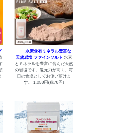
プ
水素含有ミネラル豊富な
植
天然岩塩 ファインソルト
水素
す
とミネラルを豊富に含んだ天然
頂
の岩塩です。還元力が高く、毎
く
日の食塩としてお使い頂けま
す。 1,058円(税78円)