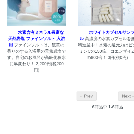
水素含有ミネラル豊富な
ホワイトカプセルサン
天然岩塩 ファインソルト 入浴
ル
高濃度の水素カプセルを
用
ファインソルトは、硫黄の
料進呈中！水素の還元力はビ
香りのする入浴用の天然岩塩で
ミンCの150倍、コエンザイ
す。自宅のお風呂が高級化粧水
の800倍！ 0円(税0円)
に早変わり！ 2,200円(税200
円)
« Prev
Next 
6
商品中
1-6
商品